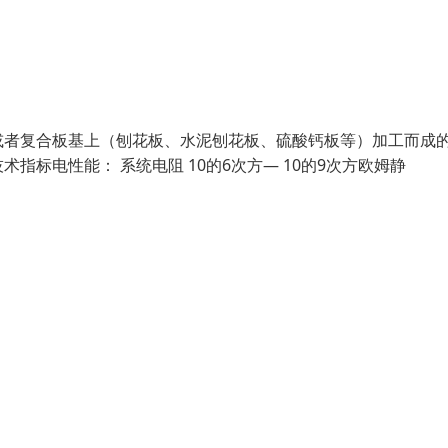
或者复合板基上（刨花板、水泥刨花板、硫酸钙板等）加工而成
标电性能： 系统电阻 10的6次方— 10的9次方欧姆静