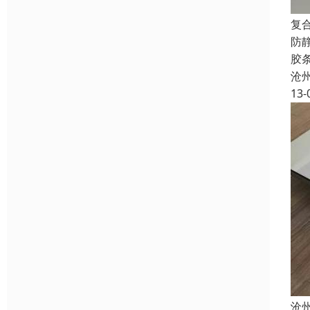
复
防
胶
沧
13-
沧