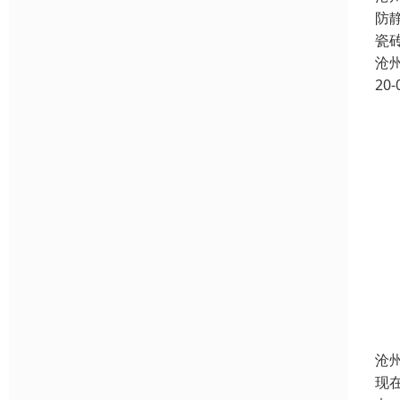
防
瓷
沧
20-
沧
现