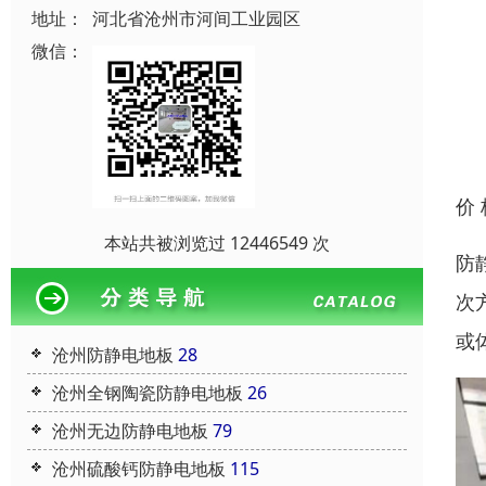
地址：
河北省沧州市河间工业园区
微信：
价
本站共被浏览过 12446549 次
防
次
或体
沧州防静电地板
28
沧州全钢陶瓷防静电地板
26
沧州无边防静电地板
79
沧州硫酸钙防静电地板
115