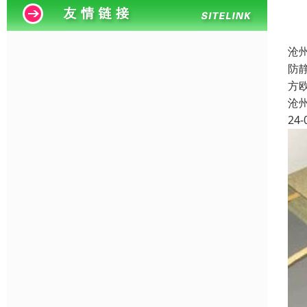
沧
防
方欧
沧
24-