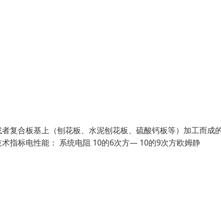
或者复合板基上（刨花板、水泥刨花板、硫酸钙板等）加工而成
标电性能： 系统电阻 10的6次方— 10的9次方欧姆静