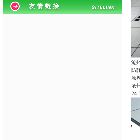
沧
防
涂
沧
24-