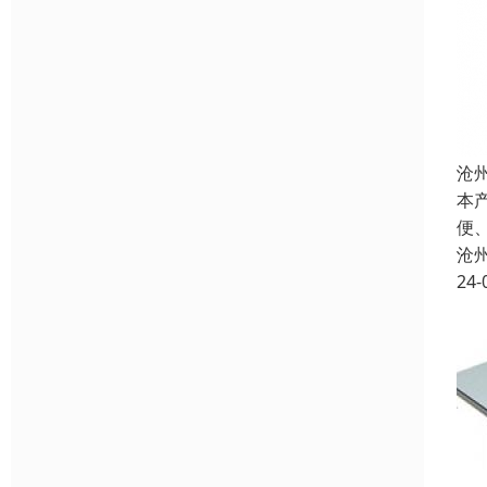
沧
本
便
沧
24-