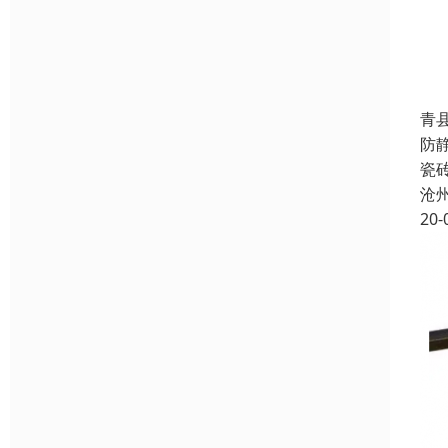
青
防
瓷
沧
20-