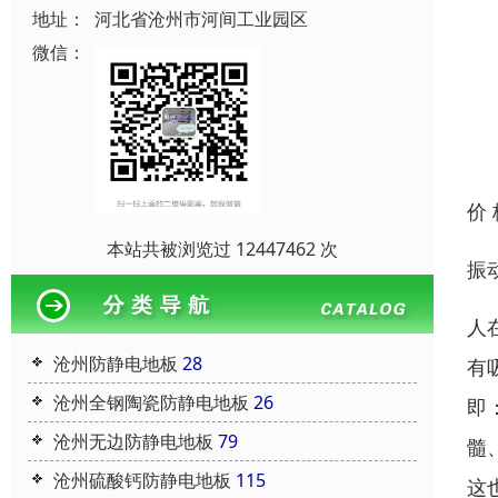
地址：
河北省沧州市河间工业园区
微信：
价
本站共被浏览过 12447462 次
振
人
沧州防静电地板
28
有
沧州全钢陶瓷防静电地板
26
即
沧州无边防静电地板
79
髓
沧州硫酸钙防静电地板
115
这