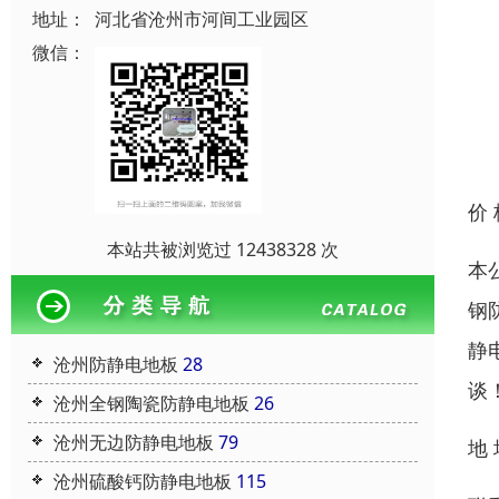
地址：
河北省沧州市河间工业园区
微信：
价
本站共被浏览过 12438328 次
本
钢
静
沧州防静电地板
28
谈
沧州全钢陶瓷防静电地板
26
沧州无边防静电地板
79
地
沧州硫酸钙防静电地板
115