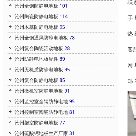
联
沧州全钢防静电地板
101
沧州陶瓷防静电地板
114
手 
沧州木基防静电地板
95
热 
沧州全钢通风防静电地板
78
沧州复合陶瓷活动地板
28
客
沧州防静电地板配件
89
网
沧州无机质防静电地板
95
沧州复合防静电地板
85
邮 
沧州微机室防静电地板
91
沧州监控室全钢防静电地
95
沧州控制室陶瓷防静电地
81
沧州架空防静电地板
77
沧州硫酸钙地板生产厂家
31