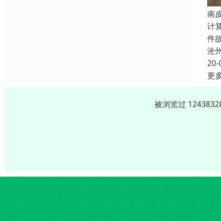
南
计
件
沧
20-
更
被浏览过 12438