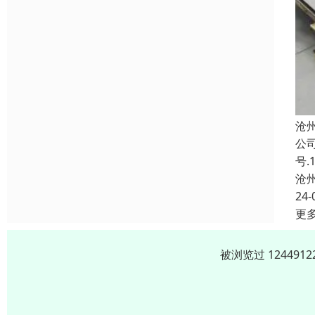
沧
公
号
沧
24-
更
被浏览过 12449