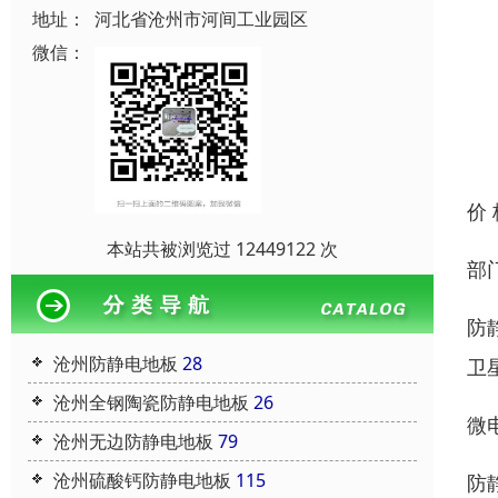
地址：
河北省沧州市河间工业园区
微信：
价
本站共被浏览过 12449122 次
部
防
沧州防静电地板
28
卫
沧州全钢陶瓷防静电地板
26
微
沧州无边防静电地板
79
沧州硫酸钙防静电地板
115
防