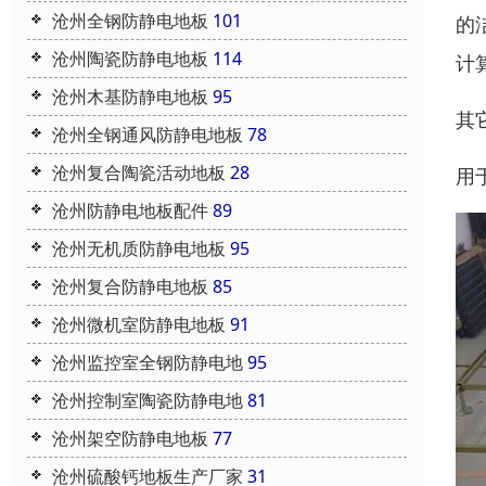
沧州全钢防静电地板
101
的
沧州陶瓷防静电地板
114
计
沧州木基防静电地板
95
其
沧州全钢通风防静电地板
78
沧州复合陶瓷活动地板
28
用
沧州防静电地板配件
89
沧州无机质防静电地板
95
沧州复合防静电地板
85
沧州微机室防静电地板
91
沧州监控室全钢防静电地
95
沧州控制室陶瓷防静电地
81
沧州架空防静电地板
77
沧州硫酸钙地板生产厂家
31