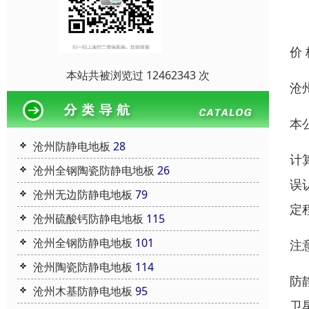
价
本站共被浏览过 12462343 次
沧
本
沧州防静电地板
28
计
沧州全钢陶瓷防静电地板
26
误
沧州无边防静电地板
79
定
沧州硫酸钙防静电地板
115
沧州全钢防静电地板
101
注
沧州陶瓷防静电地板
114
防
沧州木基防静电地板
95
卫