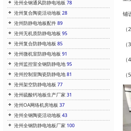
沧州全钢通风防静电地板
78
沧州复合陶瓷活动地板
28
铺
沧州防静电地板配件
89
（
沧州无机质防静电地板
95
沧州复合防静电地板
85
（
沧州微机室防静电地板
91
（
沧州监控室全钢防静电地
95
（
沧州控制室陶瓷防静电地
81
沧州架空防静电地板
77
沧州硫酸钙地板生产厂家
31
沧州OA网络机房地板
37
沧州全钢陶瓷活动地板
43
沧州全钢防静电地板厂家
100