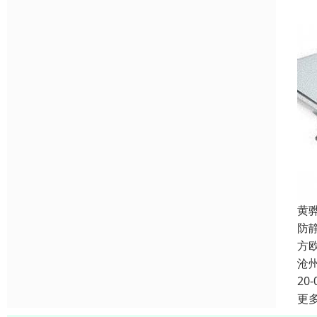
黄
防
方欧
沧
20-
更