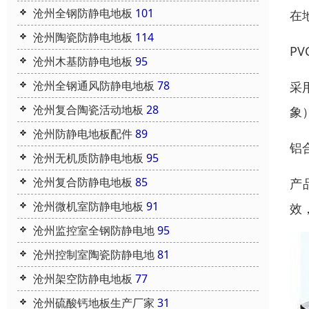
沧州全钢防静电地板
101
在
沧州陶瓷防静电地板
114
P
沧州木基防静电地板
95
沧州全钢通风防静电地板
78
采
沧州复合陶瓷活动地板
28
象
沧州防静电地板配件
89
铝
沧州无机质防静电地板
95
沧州复合防静电地板
85
产
沧州微机室防静电地板
91
效
沧州监控室全钢防静电地
95
沧州控制室陶瓷防静电地
81
沧州架空防静电地板
77
沧州硫酸钙地板生产厂家
31