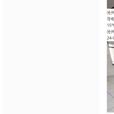
沧
导电
1
沧
24-