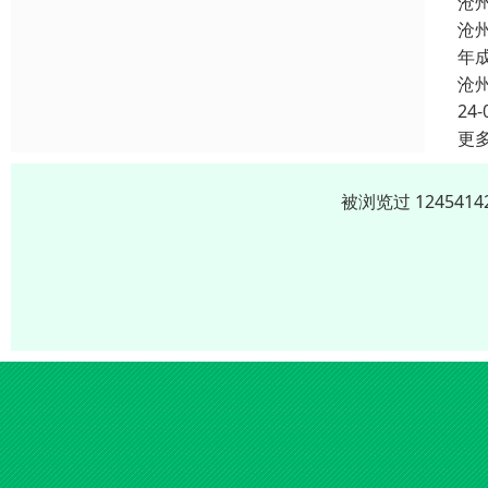
沧
沧
年
沧
24-
更
被浏览过 12454