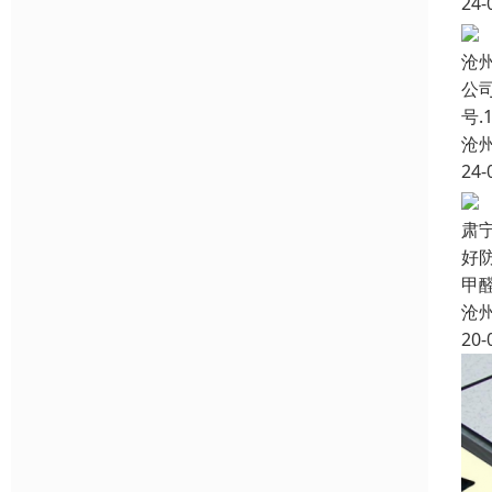
24-
沧
公
号
沧
24-
肃
好
甲
沧
20-