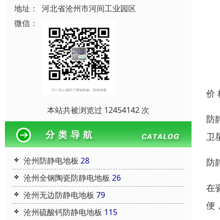
地址：
河北省沧州市河间工业园区
微信：
价
本站共被浏览过 12454142 次
防
卫
沧州防静电地板
28
防
沧州全钢陶瓷防静电地板
26
在
沧州无边防静电地板
79
便
沧州硫酸钙防静电地板
115