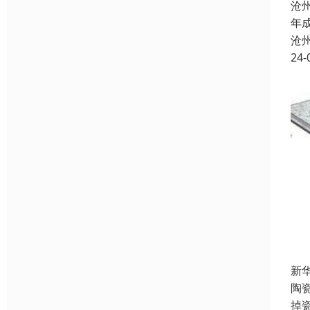
沧
年
沧
24-
新
陶
掉