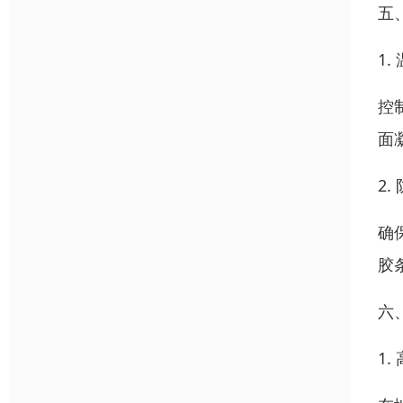
五
1.
控
面
2
确
胶
六
1.