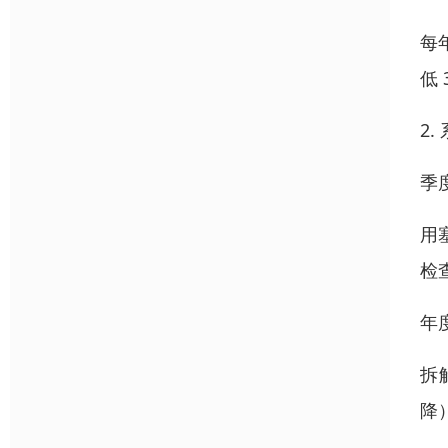
每
低 
2.
季
用
检
年
拆
降