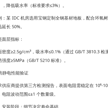
），降低吸水率（标准要求≤3%）。
例：某 IDC 机房选用宝钢定制全钢基材地板，配合环氧
品延长 50%。
瓷面层指标：
面密度≥2.5g/cm³，吸水率≤0.1%（通过 GB/T 38
强度≥5MPa（GB/T 5210 标准）。
. 防静电性能验证
求供应商提供第三方检测报告，表面电阻需稳定在 10⁶-10¹⁰
，电阻波动范围≤±1 个数量级。
、安装阶段：细节决定寿命基础