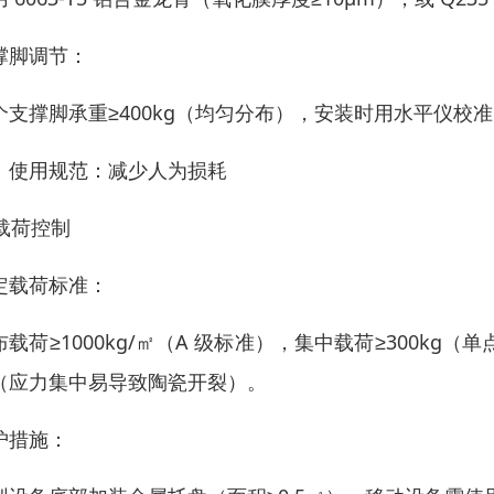
撑脚调节：
个支撑脚承重≥400kg（均匀分布），安装时用水平仪校
、使用规范：减少人为损耗
 载荷控制
定载荷标准：
布载荷≥1000kg/㎡（A 级标准），集中载荷≥300k
（应力集中易导致陶瓷开裂）。
护措施：