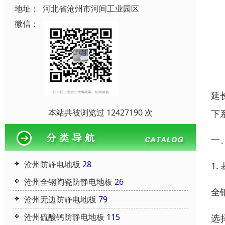
地址：
河北省沧州市河间工业园区
微信：
延
本站共被浏览过 12427190 次
下
一
沧州防静电地板
28
1
沧州全钢陶瓷防静电地板
26
全
沧州无边防静电地板
79
沧州硫酸钙防静电地板
115
选