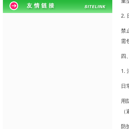
重
2
禁
需
四
1.
日
用
（
防