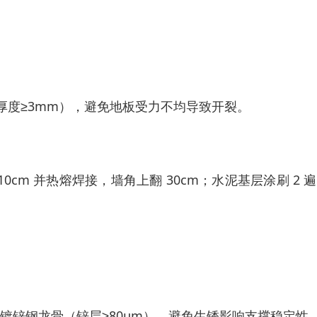
（厚度≥3mm），避免地板受力不均导致开裂。
10cm 并热熔焊接，墙角上翻 30cm；水泥基层涂刷 2 
235 镀锌钢龙骨（锌层≥80μm），避免生锈影响支撑稳定性