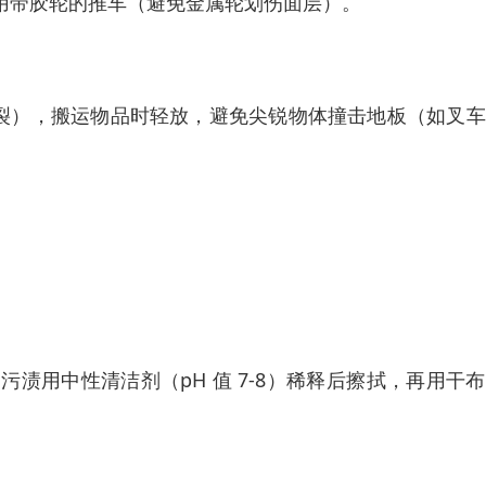
使用带胶轮的推车（避免金属轮划伤面层）。
崩裂），搬运物品时轻放，避免尖锐物体撞击地板（如叉
污渍用中性清洁剂（pH 值 7-8）稀释后擦拭，再用干