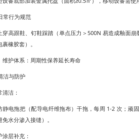
型设备底部加装金属托盘（面积≥0.5㎡），移动设备需
. 日常行为规范
止穿高跟鞋、钉鞋踩踏（单点压力＞500N 易造成釉面
包裹橡胶套）。
、维护体系：周期性保养延长寿命
 清洁与防护
常清洁：
防静电拖把（配导电纤维拖布）干拖，每周 1-2 次；顽固
避免水分渗入接缝）。
护涂层补充：