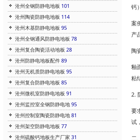
沧州全钢防静电地板
101
钙
沧州陶瓷防静电地板
114
案
沧州木基防静电地板
95
产
沧州全钢通风防静电地板
78
沧州复合陶瓷活动地板
28
陶
沧州防静电地板配件
89
釉
沧州无机质防静电地板
95
粘结
沧州复合防静电地板
85
沧州微机室防静电地板
91
2
沧州监控室全钢防静电地
95
要
沧州控制室陶瓷防静电地
81
试
沧州架空防静电地板
77
沧州硫酸钙地板生产厂家
31
二