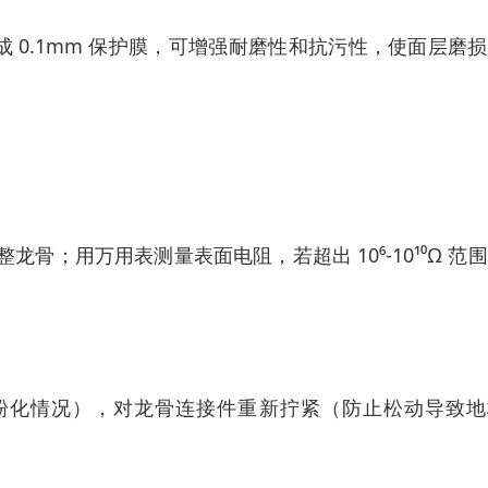
，形成 0.1mm 保护膜，可增强耐磨性和抗污性，使面层磨
龙骨；用万用表测量表面电阻，若超出 10⁶-10¹⁰Ω 范
泥粉化情况），对龙骨连接件重新拧紧（防止松动导致地