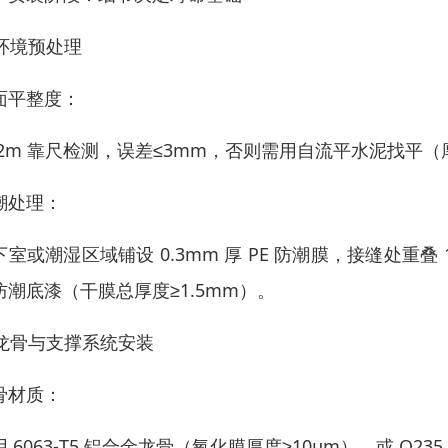
 环境预处理
面平整度：
 2m 靠尺检测，误差≤3mm，否则需用自流平水泥找平
潮处理：
下室或潮湿区域铺设 0.3mm 厚 PE 防潮膜，接缝处重叠 
防潮底漆（干膜总厚度≥1.5mm）。
. 龙骨与支撑系统安装
骨材质：
用 6063-T5 铝合金龙骨（氧化膜厚度≥10μm），或 Q