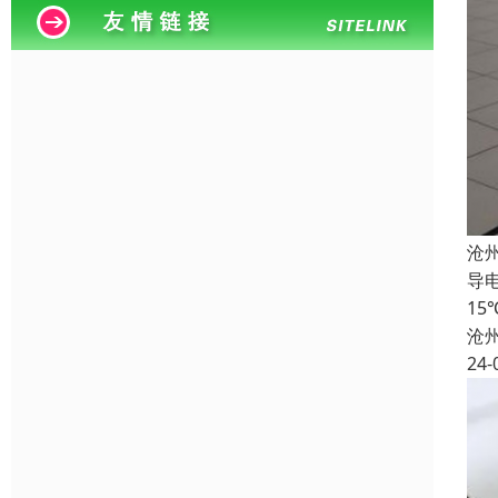
沧
导电
1
沧
24-