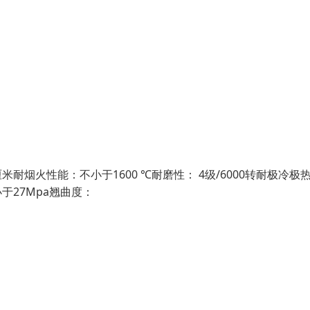
姆/厘米耐烟火性能：不小于1600 ℃耐磨性： 4级/6000转耐极冷极
于27Mpa翘曲度：