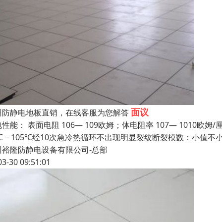
面议
州防静电地板直销，在线客服为您解答
性能： 表面电阻 106— 109欧姆；体电阻率 107— 1010欧
5℃－105℃经10次急冷热循环不出现明显裂纹断裂模数：小值不小
州裕隆防静电设备有限公司-总部
03-30 09:51:01