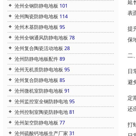
延
沧州全钢防静电地板
101
表
沧州陶瓷防静电地板
114
沧州木基防静电地板
95
提
沧州全钢通风防静电地板
78
保
沧州复合陶瓷活动地板
28
二
沧州防静电地板配件
89
沧州无机质防静电地板
95
日
沧州复合防静电地板
85
避
沧州微机室防静电地板
91
定
沧州监控室全钢防静电地
95
还
沧州控制室陶瓷防静电地
81
沧州架空防静电地板
77
打
沧州硫酸钙地板生产厂家
31
日