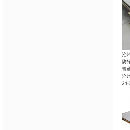
沧
防
普
沧
24-