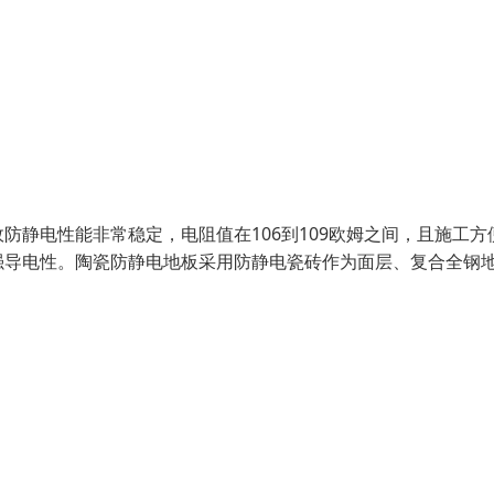
静电性能非常稳定，电阻值在106到109欧姆之间，且施工方
强导电性。陶瓷防静电地板采用防静电瓷砖作为面层、复合全钢