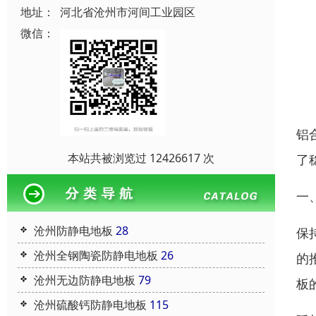
地址：
河北省沧州市河间工业园区
微信：
铝
本站共被浏览过 12426617 次
了
一
沧州防静电地板
28
保
沧州全钢陶瓷防静电地板
26
的
沧州无边防静电地板
79
板
沧州硫酸钙防静电地板
115