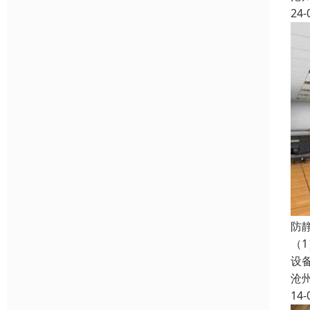
24-
防
（
设
沧
14-