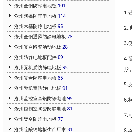
沧州全钢防静电地板
101
1
沧州陶瓷防静电地板
114
沧州木基防静电地板
95
2
沧州全钢通风防静电地板
78
3
沧州复合陶瓷活动地板
28
沧州防静电地板配件
89
4
沧州无机质防静电地板
95
形
沧州复合防静电地板
85
5
沧州微机室防静电地板
91
沧州监控室全钢防静电地
95
6
沧州控制室陶瓷防静电地
81
7
沧州架空防静电地板
77
沧州硫酸钙地板生产厂家
31
8