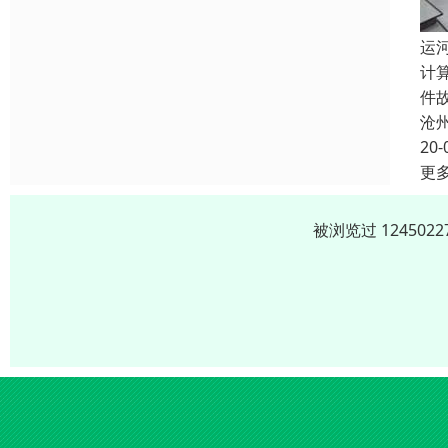
运
计
件
沧
20-
更
被浏览过 12450