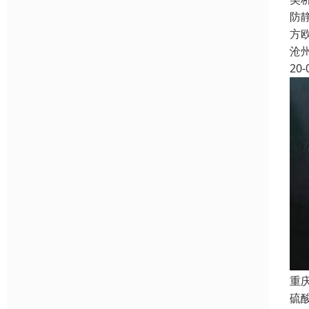
防
方欧
沧
20-
重
硫