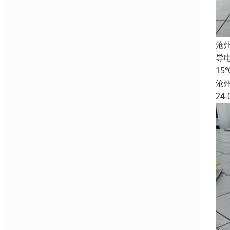
沧
导电
1
沧
24-