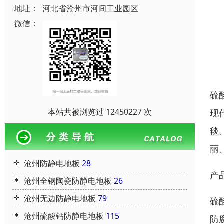
地址：
河北省沧州市河间工业园区
微信：
硫
本站共被浏览过 12450227 次
现
毯
丽
沧州防静电地板
28
产
沧州全钢陶瓷防静电地板
26
沧州无边防静电地板
79
硫
沧州硫酸钙防静电地板
115
防