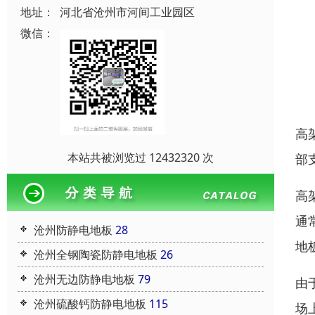
地址：
河北省沧州市河间工业园区
微信：
高
本站共被浏览过 12432320 次
部
高
通
沧州防静电地板
28
地
沧州全钢陶瓷防静电地板
26
沧州无边防静电地板
79
由
沧州硫酸钙防静电地板
115
场