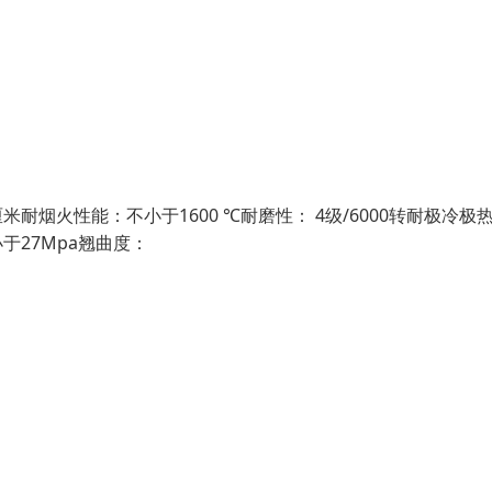
姆/厘米耐烟火性能：不小于1600 ℃耐磨性： 4级/6000转耐极冷极
于27Mpa翘曲度：