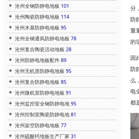
沧州全钢防静电地板
101
分
沧州陶瓷防静电地板
114
防
沧州木基防静电地板
95
重
沧州全钢通风防静电地板
78
的
沧州复合陶瓷活动地板
28
因
沧州防静电地板配件
89
防
沧州无机质防静电地板
95
么
沧州复合防静电地板
85
电
沧州微机室防静电地板
91
都
沧州监控室全钢防静电地
95
沧州控制室陶瓷防静电地
81
沧州架空防静电地板
77
沧州硫酸钙地板生产厂家
31