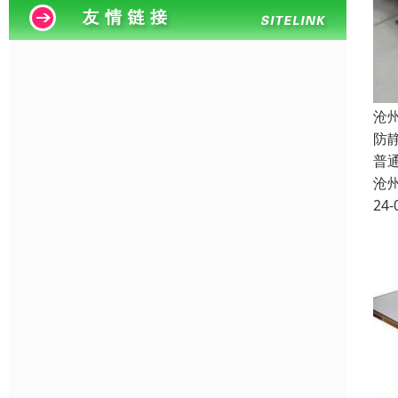
沧
防
普
沧
24-