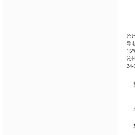
沧
导电
1
沧
24-