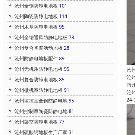
沧州全钢防静电地板
101
沧州陶瓷防静电地板
114
沧州木基防静电地板
95
沧州全钢通风防静电地板
78
沧州复合陶瓷活动地板
28
沧州防静电地板配件
89
沧州无机质防静电地板
95
沧
沧
沧州复合防静电地板
85
南
沧州微机室防静电地板
91
沧
24-
沧州监控室全钢防静电地
95
沧州控制室陶瓷防静电地
81
沧州架空防静电地板
77
沧州硫酸钙地板生产厂家
31