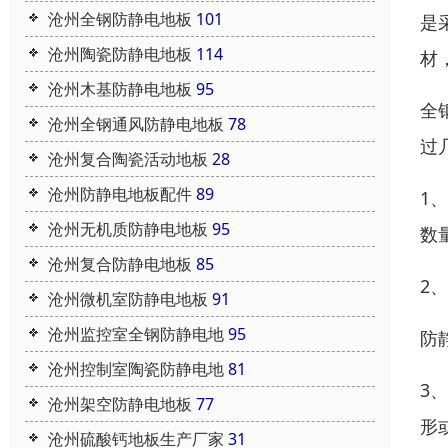
沧州全钢防静电地板
101
是
沧州陶瓷防静电地板
114
材
沧州木基防静电地板
95
全
沧州全钢通风防静电地板
78
过
沧州复合陶瓷活动地板
28
沧州防静电地板配件
89
1
沧州无机质防静电地板
95
数
沧州复合防静电地板
85
2
沧州微机室防静电地板
91
沧州监控室全钢防静电地
95
防
沧州控制室陶瓷防静电地
81
3
沧州架空防静电地板
77
形
沧州硫酸钙地板生产厂家
31