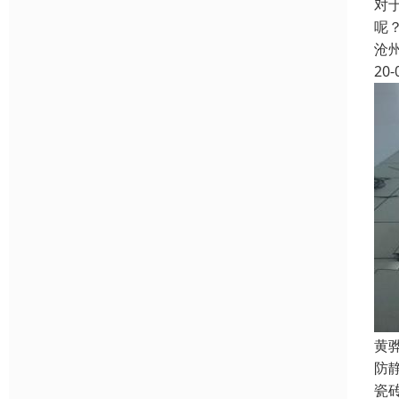
对
呢
沧
20-
黄
防
瓷