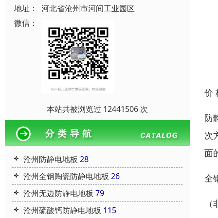
地址：
河北省沧州市河间工业园区
微信：
价
本站共被浏览过 12441506 次
防
次
面的
沧州防静电地板
28
沧州全钢陶瓷防静电地板
26
全
沧州无边防静电地板
79
（
沧州硫酸钙防静电地板
115