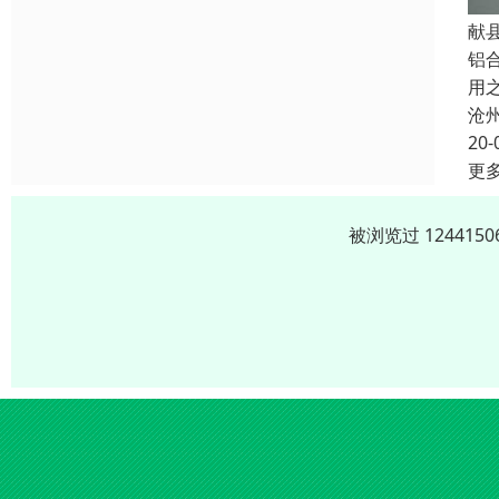
献
铝
用
沧
20-
更
被浏览过 12441